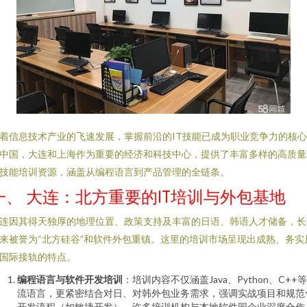
着信息技术产业的飞速发展，掌握前沿的IT技能已成为职业竞争力的核
中国，大连和上海作为重要的经济和科技中心，提供了丰富多样的高质量
技能培训资源，涵盖从编程语言到产品管理的全链条。
一、 大连：北方重要的IT培训与外包基地
连因其得天独厚的地理位置、政策支持及丰富的日语、韩语人才储备，长
来被誉为“北方硅谷”和软件外包重镇。这里的培训市场呈现出成熟、务实
国际接轨的特点。
编程语言与软件开发培训
：培训内容不仅涵盖Java、Python、C++
流语言，更紧密结合对日、对韩外包业务需求，强调实战项目和规范
开发流程（如敏捷开发）。许多培训机构与本地软件园企业深度合作