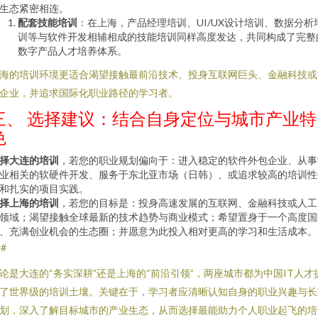
生态紧密相连。
配套技能培训
：在上海，产品经理培训、UI/UX设计培训、数据分析
训等与软件开发相辅相成的技能培训同样高度发达，共同构成了完整
数字产品人才培养体系。
海的培训环境更适合渴望接触最前沿技术、投身互联网巨头、金融科技或
企业，并追求国际化职业路径的学习者。
三、 选择建议：结合自身定位与城市产业特
色
择大连的培训
，若您的职业规划偏向于：进入稳定的软件外包企业、从事
业相关的软硬件开发、服务于东北亚市场（日韩）、或追求较高的培训性
和扎实的项目实践。
择上海的培训
，若您的目标是：投身高速发展的互联网、金融科技或人工
领域；渴望接触全球最新的技术趋势与商业模式；希望置身于一个高度国
、充满创业机会的生态圈；并愿意为此投入相对更高的学习和生活成本。
##
论是大连的“务实深耕”还是上海的“前沿引领”，两座城市都为中国IT人才
了世界级的培训土壤。关键在于，学习者应清晰认知自身的职业兴趣与长
划，深入了解目标城市的产业生态，从而选择最能助力个人职业起飞的培