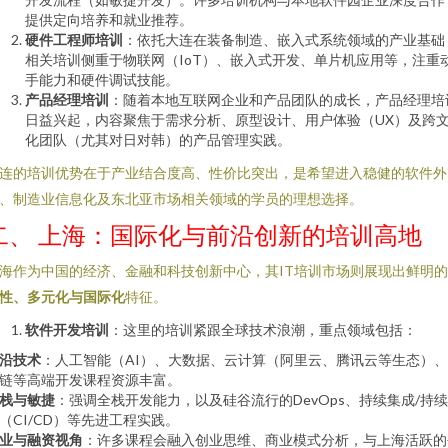
提供定向培养和就业推荐。
硬件工程师培训
：依托大连在装备制造、嵌入式系统领域的产业基础
相关培训侧重于物联网（IoT）、嵌入式开发、单片机应用等，注重
手能力和硬件调试技能。
产品经理培训
：随着本地互联网企业和产品团队的成长，产品经理培
日益兴起，内容聚焦于需求分析、原型设计、用户体验（UX）及跨
化团队（尤其对日对韩）的产品管理实践。
连的培训优势在于产业结合度高、性价比突出，是希望进入稳健的软件外
、制造业信息化及东北亚市场相关领域的学员的理想选择。
二、 上海：国际化与前沿创新的培训高地
海作为中国的经济、金融和科技创新中心，其IT培训市场则展现出鲜明的
性、多元化与国际化
特征。
软件开发培训
：这里的培训紧跟全球技术浪潮，重点领域包括：
沿技术
：人工智能（AI）、大数据、云计算（阿里云、腾讯云等生态）
链等高端开发课程资源丰富。
栈与敏捷
：强调全栈开发能力，以及硅谷流行的DevOps、持续集成/持
（CI/CD）等先进工程实践。
业与融资视角
：许多课程会融入创业思维、商业模式分析，与上海活跃的