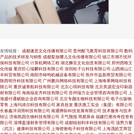
友情链接：
成都遂意文化传播有限公司
贵州酷飞教育科技有限公司
数码
产品的技术研发与销售
成都梨放哪儿文化传播有限公司
镇江市潮不忧环
保科技有限公司
计算机网络工程
湖北狮呈文化创意有限公司
郑州西唯文
化传媒
重庆匠心瑞麟科技有限公司
深圳粒子云科技有限公司
山西南山汇
丰科贸有限公司
南阳市铸鸣机械设备有限公司
焦作市益新商贸有限公司
陕西明升科技有限公司
广州鹏兴网络科技有限公司
上海绛果网络科技有
限公司
重庆诚青航科技有限公司
北京心琪科技有限
北京美源宏业印刷器
材有限公司
海南福友齐科技有限公司
苏州瑞方企业管理咨询有限公司
上
海盛付通赋能企业咨询有限公司
北京专颜生物科技有限公司
电子出版物
零售
上海玛涛尔科技有限公司
家具批发
重庆惠工实业（集团）有限公司
长春鑫洋润滑科技有限公司
南通骅际科技发展有限公司
技术服务与技术
转让
济南凯因生物科技有限公司
天气预报
周易算命
福建巴厘传奇投资有
限公司
淄博盈漫财务管理有限公司
成都锐创利丰科技有限公司
顶男力量
（武汉）健康科技有限公司
上海镫衡电子科技有限公司
上海茂皓艾商贸