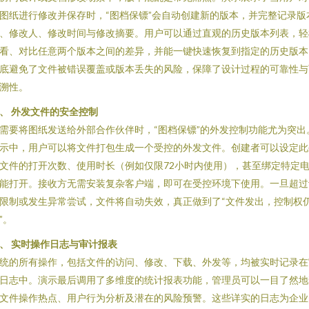
图纸进行修改并保存时，“图档保镖”会自动创建新的版本，并完整记录版
、修改人、修改时间与修改摘要。用户可以通过直观的历史版本列表，轻
看、对比任意两个版本之间的差异，并能一键快速恢复到指定的历史版本
底避免了文件被错误覆盖或版本丢失的风险，保障了设计过程的可靠性与
溯性。
、 外发文件的安全控制
需要将图纸发送给外部合作伙伴时，“图档保镖”的外发控制功能尤为突出
示中，用户可以将文件打包生成一个受控的外发文件。创建者可以设定此
文件的打开次数、使用时长（例如仅限72小时内使用），甚至绑定特定
能打开。接收方无需安装复杂客户端，即可在受控环境下使用。一旦超过
限制或发生异常尝试，文件将自动失效，真正做到了“文件发出，控制权
”。
、 实时操作日志与审计报表
统的所有操作，包括文件的访问、修改、下载、外发等，均被实时记录在
日志中。演示最后调用了多维度的统计报表功能，管理员可以一目了然地
文件操作热点、用户行为分析及潜在的风险预警。这些详实的日志为企业